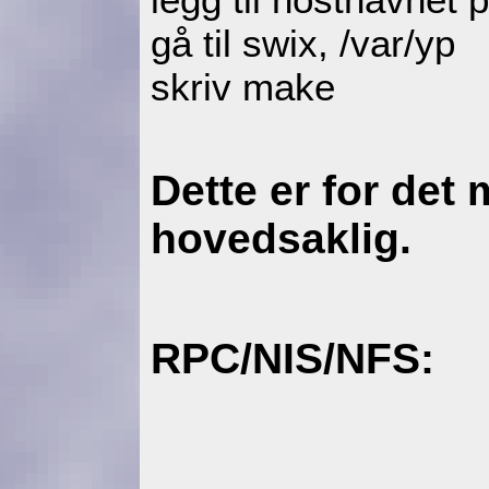
gå til swix, /var/yp
skriv make
Dette er for det 
hovedsaklig.
RPC/NIS/NFS: