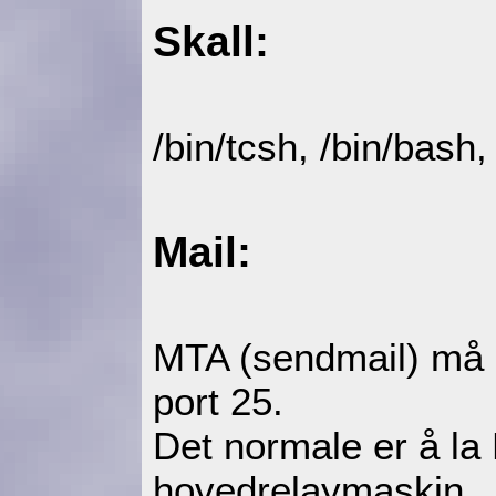
Skall:
/bin/tcsh, /bin/bash,
Mail:
MTA (sendmail) må k
port 25.
Det normale er å la
hovedrelaymaskin.