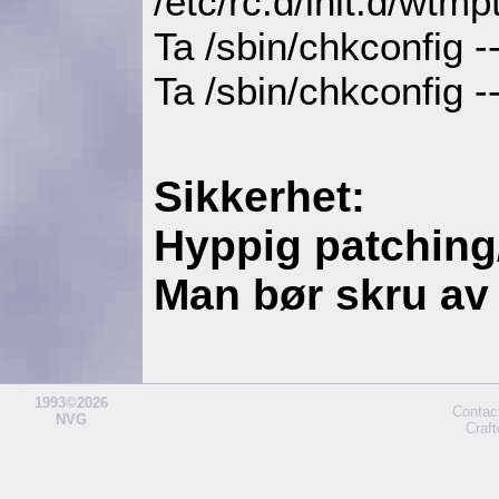
/etc/rc.d/init.d/wtmpt
Ta /sbin/chkconfig -
Ta /sbin/chkconfig -
Sikkerhet:
Hyppig patching
Man bør skru av 
1993©2026
Contac
NVG
Craf