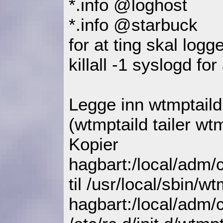
*.info @loghost
*.info @starbuck
for at ting skal logg
killall -1 syslogd fo
Legge inn wtmptaild
(wtmptaild tailer wt
Kopier
hagbart:/local/adm/
til /usr/local/sbin/w
hagbart:/local/adm/c