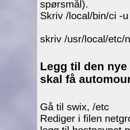
spørsmål).
Skriv /local/bin/ci 
skriv /usr/local/etc/
Legg til den nye
skal få automoun
Gå til swix, /etc
Rediger i filen netg
legg til hostnavnet p