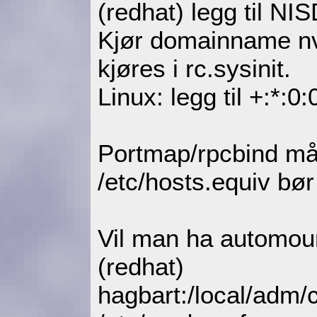
(redhat) legg til N
Kjør domainname nv
kjøres i rc.sysinit.
Linux: legg til +:*:0:
Portmap/rpcbind må
/etc/hosts.equiv bø
Vil man ha automoun
(redhat)
hagbart:/local/adm/