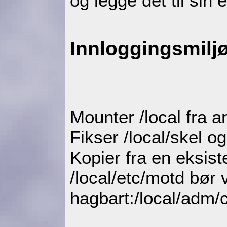
og legge det til sin 
Innloggingsmiljø
Mounter /local fra a
Fikser /local/skel og
Kopier fra en eksist
/local/etc/motd bør 
hagbart:/local/adm/