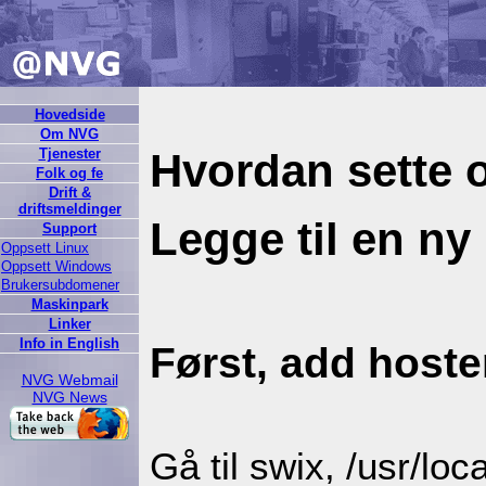
Hovedside
Om NVG
Tjenester
Hvordan sette o
Folk og fe
Drift &
driftsmeldinger
Legge til en n
Support
Oppsett Linux
Oppsett Windows
Brukersubdomener
Maskinpark
Linker
Info in English
Først, add hoste
NVG Webmail
NVG News
Gå til swix, /usr/lo