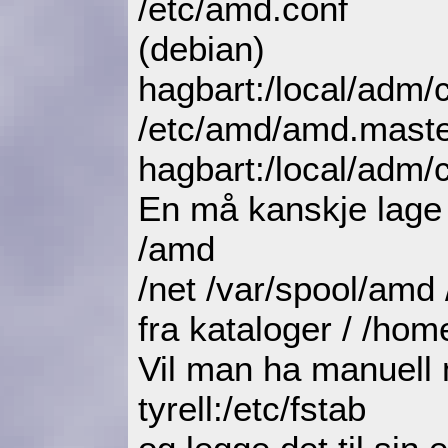
/etc/amd.conf
(debian)
hagbart:/local/adm/
/etc/amd/amd.mast
hagbart:/local/adm/
En må kanskje lage
/amd
/net /var/spool/amd 
fra kataloger / /home
Vil man ha manuell 
tyrell:/etc/fstab