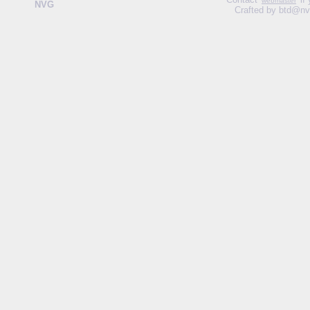
webmaster
NVG
Crafted by btd@nv