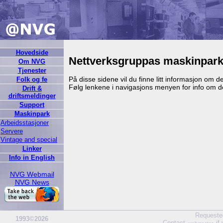
Hovedside
Nettverksgruppas maskinpar
Om NVG
Tjenester
På disse sidene vil du finne litt informasjon om 
Folk og fe
Følg lenkene i navigasjons menyen for info om de
Drift &
driftsmeldinger
Support
Maskinpark
Arbeidsstasjoner
Servere
Vintage and special
Linker
Info in English
NVG Webmail
NVG News
Requeste
1993©2026
Contact
if