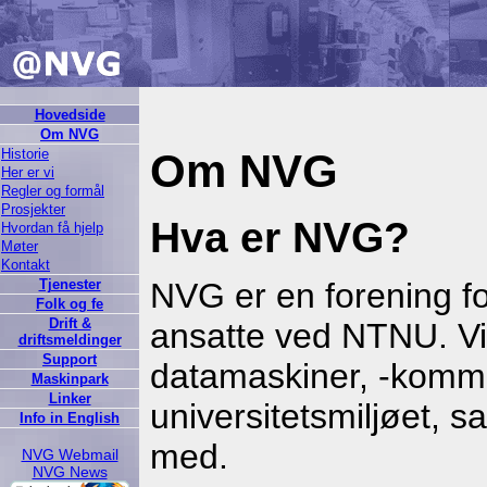
Hovedside
Om NVG
Historie
Om NVG
Her er vi
Regler og formål
Prosjekter
Hva er NVG?
Hvordan få hjelp
Møter
Kontakt
Tjenester
NVG er en forening fo
Folk og fe
Drift &
ansatte ved NTNU. V
driftsmeldinger
Support
datamaskiner, -kommun
Maskinpark
Linker
universitetsmiljøet, 
Info in English
med.
NVG Webmail
NVG News