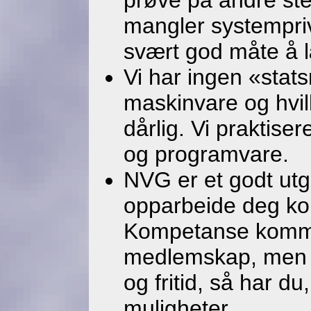
prøve på andre ste
mangler systemprivi
svært god måte å 
Vi har ingen «stats
maskinvare og hvil
dårlig. Vi praktise
og programvare.
NVG er et godt ut
opparbeide deg ko
Kompetanse kommer
medlemskap, men de
og fritid, så har 
muligheter.