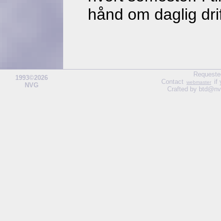
hånd om daglig dri
Requeste
1993©2026
Contact
if
webmaster
NVG
Crafted by btd@nv