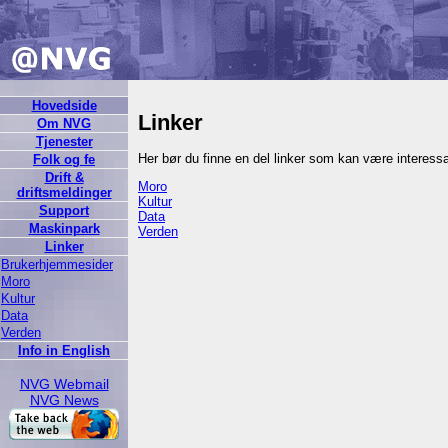
Hovedside
Linker
Om NVG
Tjenester
Her bør du finne en del linker som kan være interess
Folk og fe
Drift &
Moro
driftsmeldinger
Kultur
Support
Data
Maskinpark
Verden
Linker
Brukerhjemmesider
Moro
Kultur
Data
Verden
Info in English
NVG Webmail
NVG News