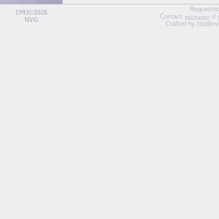
Requested
1993©2026
Contact
if
webmaster
NVG
Crafted by btd@nv