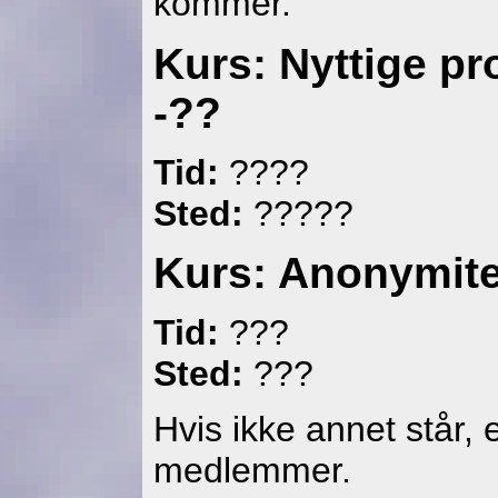
kommer.
Kurs: Nyttige p
-??
Tid:
????
Sted:
?????
Kurs: Anonymitet
Tid:
???
Sted:
???
Hvis ikke annet står,
medlemmer.