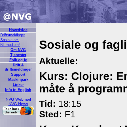
Hovedside
Driftsmeldinger
Sosiale arr.
Sosiale og fag
Bli medlem!
Om NVG
Tjenester
Aktuelle:
Folk og fe
Drift &
driftsmeldinger
Kurs: Clojure: E
Support
Maskinpark
Linker
måte å programm
Info in English
NVG Webmail
Tid:
18:15
NVG News
Sted:
F1