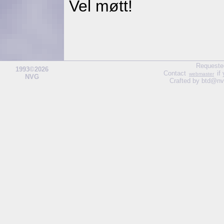
Vel møtt!
Requeste
1993©2026
Contact
if
webmaster
NVG
Crafted by btd@nv