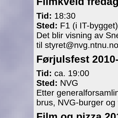
Filmkveld freda
Tid:
18:30
Sted:
F1 (i IT-bygget)
Det blir visning av Sn
til styret@nvg.ntnu.n
Førjulsfest 2010
Tid:
ca. 19:00
Sted:
NVG
Etter generalforsamlin
brus, NVG-burger og fi
Film og pizza 20