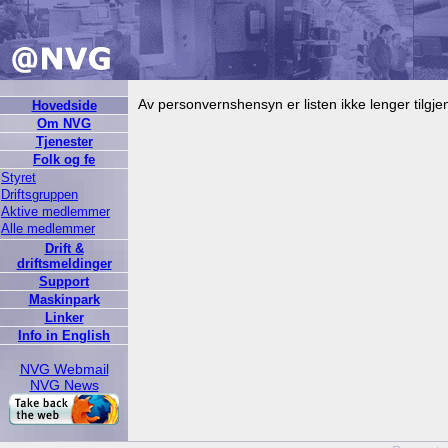
Av personvernshensyn er listen ikke lenger tilgjen
Hovedside
Om NVG
Tjenester
Folk og fe
Styret
Driftsgruppen
Aktive medlemmer
Alle medlemmer
Drift &
driftsmeldinger
Support
Maskinpark
Linker
Info in English
NVG Webmail
NVG News