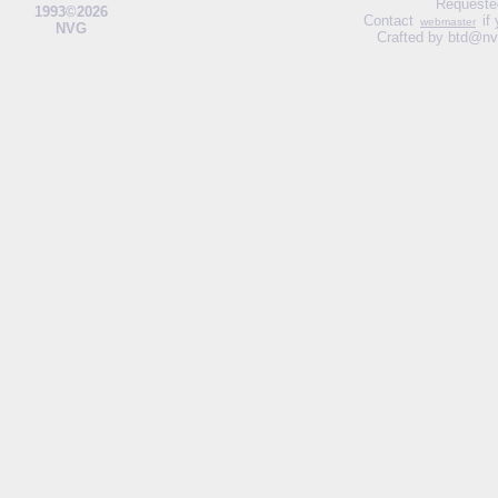
Requeste
1993©2026
Contact
if
webmaster
NVG
Crafted by btd@nv