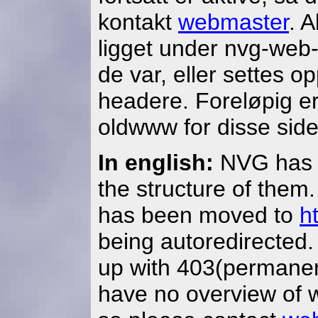
kontakt
webmaster
. A
ligget under nvg-web-s
de var, eller settes
headere. Foreløpig er 
oldwww for disse sid
In english:
NVG has 
the structure of them.
has been moved to
h
being autoredirected.
up with 403(permanen
have no overview of wi