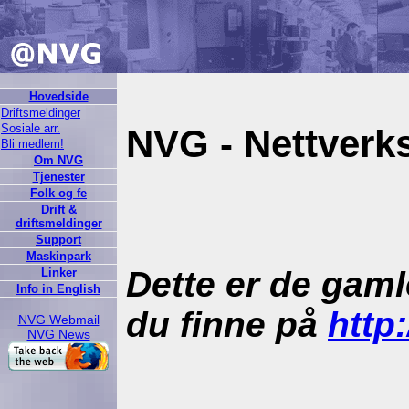
Hovedside
Driftsmeldinger
Sosiale arr.
NVG - Nettverk
Bli medlem!
Om NVG
Tjenester
Folk og fe
Drift &
driftsmeldinger
Support
Maskinpark
Dette er de gaml
Linker
Info in English
du finne på
http
NVG Webmail
NVG News