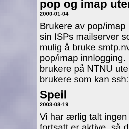
pop og imap ute
2000-01-04
Brukere av pop/imap 
sin ISPs mailserver s
mulig å bruke smtp.nv
pop/imap innlogging.
brukere på NTNU uten
brukere som kan ssh
Speil
2003-08-19
Vi har ærlig talt inge
fortsatt er aktive, s