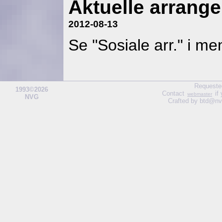
Aktuelle arrang
2012-08-13
Se "Sosiale arr." i me
Requeste
1993©2026
Contact
if
webmaster
NVG
Crafted by btd@nv