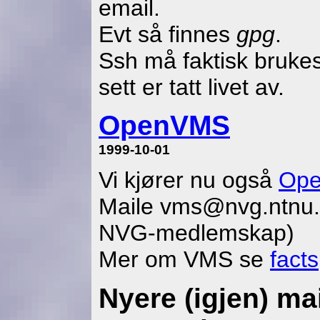
email.
Evt så finnes
gpg
.
Ssh må faktisk bruke
sett er tatt livet av.
OpenVMS
1999-10-01
Vi kjører nu også
Op
Maile vms@nvg.ntnu.no
NVG-medlemskap)
Mer om VMS se
facts
Nyere (igjen) ma