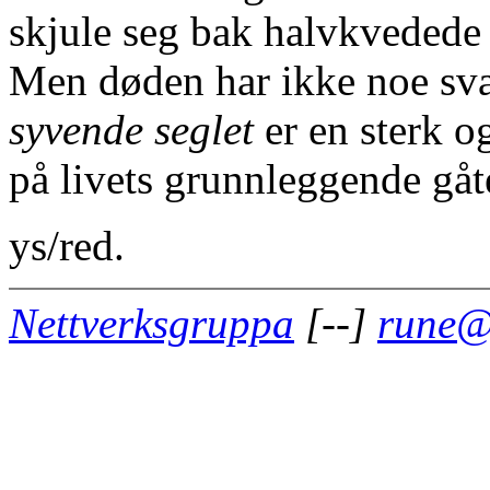
skjule seg bak halvkvedede 
Men døden har ikke noe sva
syvende seglet
er en sterk o
på livets grunnleggende gåt
ys/red.
Nettverksgruppa
[
-
-
]
rune@