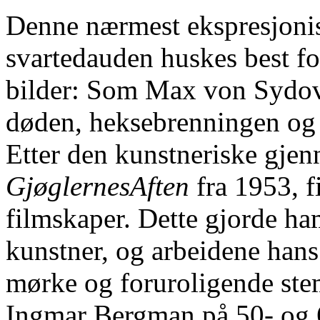
Denne nærmest ekspresjonist
svartedauden huskes best fo
bilder: Som Max von Sydov 
døden, heksebrenningen og 
Etter den kunstneriske gje
GjøglernesAften
fra 1953, 
filmskaper. Dette gjorde ha
kunstner, og arbeidene hans 
mørke og foruroligende st
Ingmar Bergman på 50- og 60